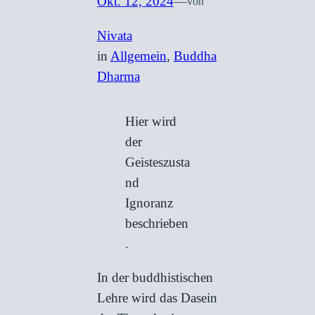
Okt. 12, 2024
—
von
Nivata
in
Allgemein
, 
Buddha
Dharma
Hier wird
der
Geisteszusta
nd
Ignoranz
beschrieben
.
In der buddhistischen
Lehre wird das Dasein