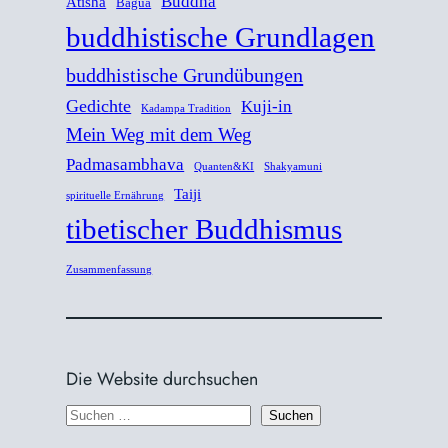
Buddha
Atisha
Bagua
buddhistische Grundlagen
buddhistische Grundübungen
Gedichte
Kuji-in
Kadampa Tradition
Mein Weg mit dem Weg
Padmasambhava
Quanten&KI
Shakyamuni
Taiji
spirituelle Ernährung
tibetischer Buddhismus
Zusammenfassung
Die Website durchsuchen
S
Suchen
u