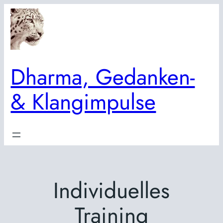
Zum
Inhalt
springen
Dharma, Gedanken-
& Klangimpulse
Individuelles
Training