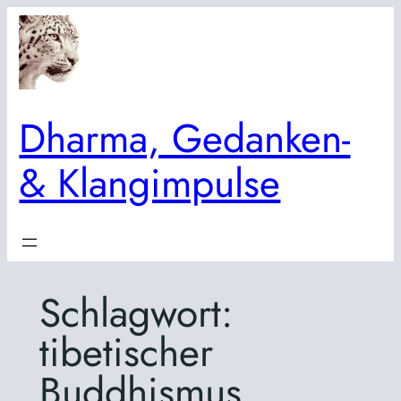
Zum
Inhalt
springen
Dharma, Gedanken-
& Klangimpulse
Schlagwort:
tibetischer
Buddhismus