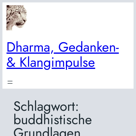
Zum
Inhalt
springen
Dharma, Gedanken-
& Klangimpulse
Schlagwort:
buddhistische
Grundlagen