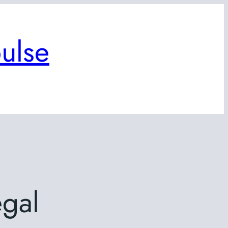
ulse
gal