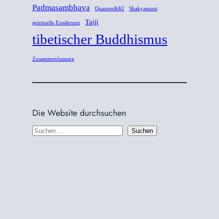
Padmasambhava
Quanten&KI
Shakyamuni
Taiji
spirituelle Ernährung
tibetischer Buddhismus
Zusammenfassung
Die Website durchsuchen
S
Suchen
u
c
h
e
n