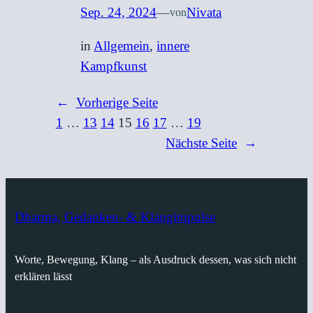
Sep. 24, 2024
—
Nivata
von
in
Allgemein
, 
innere
Kampfkunst
←
Vorherige Seite
1
…
13
14
15
16
17
…
19
Nächste Seite
→
Dharma, Gedanken- & Klangimpulse
Worte, Bewegung, Klang – als Ausdruck dessen, was sich nicht
erklären lässt