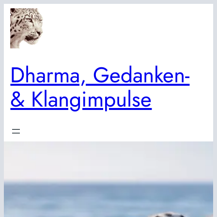
Zum
Inhalt
springen
Dharma, Gedanken-
& Klangimpulse