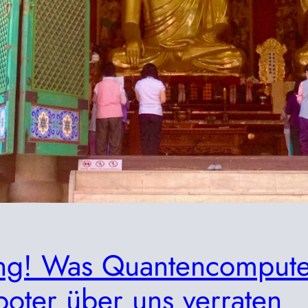
ng! Was Quantencompute
oter über uns verraten