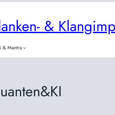
anken- & Klangimp
ji & Mantra
uanten&KI