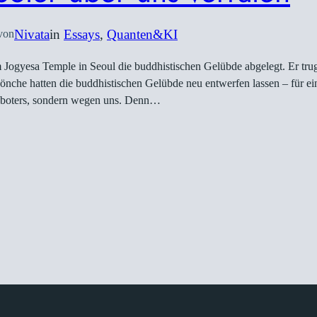
Nivata
in
Essays
, 
Quanten&KI
von
 Jogyesa Temple in Seoul die buddhistischen Gelübde abgelegt. Er tru
önche hatten die buddhistischen Gelübde neu entwerfen lassen – für e
Roboters, sondern wegen uns. Denn…