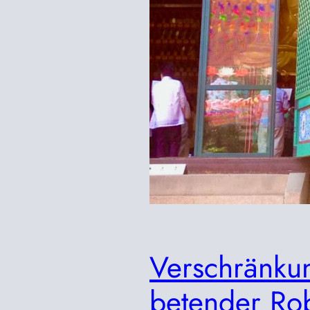
Verschränku
betender Rob